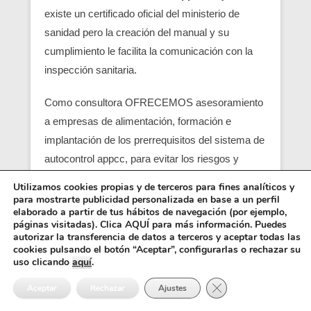
existe un certificado oficial del ministerio de
sanidad pero la creación del manual y su
cumplimiento le facilita la comunicación con la
inspección sanitaria.
Como consultora OFRECEMOS asesoramiento
a empresas de alimentación, formación e
implantación de los prerrequisitos del sistema de
autocontrol appcc, para evitar los riesgos y
peligros de una contaminación alimentaria,
Utilizamos cookies propias y de terceros para fines analíticos y
localizando en su empresa los pcc (puntos
para mostrarte publicidad personalizada en base a un perfil
elaborado a partir de tus hábitos de navegación (por ejemplo,
críticos) y obtener un servicio con una correcta
páginas visitadas). Clica AQUÍ para más información. Puedes
seguridad alimentaria.
autorizar la transferencia de datos a terceros y aceptar todas las
cookies pulsando el botón “Aceptar”, configurarlas o rechazar su
uso clicando
aquí
.
Entre los requisitos está el control y el análisis de
Cerrar el banner de 
cada punto crítico, junto con el registro sanitario,
Aceptar
Rechazar
Ajustes
es básico para que empiezen las empresas