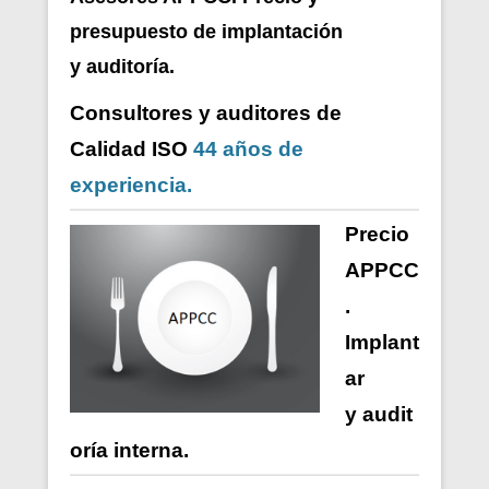
presupuesto de i
mplantación
y auditoría.
Consultores y auditores de
Calidad ISO
44 años de
experiencia.
Precio
APPCC
.
Implant
ar
y
audit
oría
interna
.