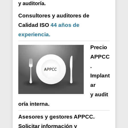
y auditoría.
Consultores y auditores de
Calidad ISO
44 años de
experiencia.
Precio
APPCC
.
Implant
ar
y
audit
oría
interna
.
Asesores y gestores APPCC.
Solicitar información y