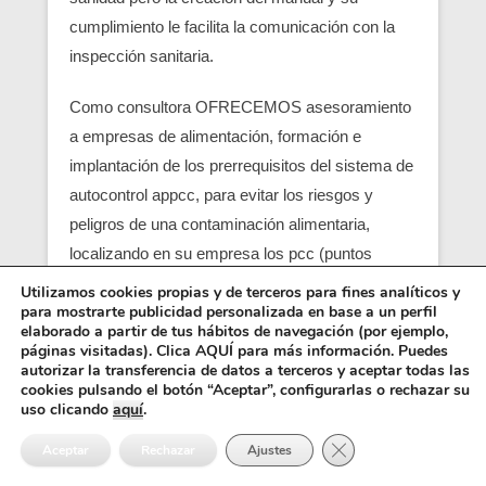
cumplimiento le facilita la comunicación con la
inspección sanitaria.
Como consultora OFRECEMOS asesoramiento
a empresas de alimentación, formación e
implantación de los prerrequisitos del sistema de
autocontrol appcc, para evitar los riesgos y
peligros de una contaminación alimentaria,
localizando en su empresa los pcc (puntos
críticos) y obtener un servicio con una correcta
Utilizamos cookies propias y de terceros para fines analíticos y
para mostrarte publicidad personalizada en base a un perfil
seguridad alimentaria.
elaborado a partir de tus hábitos de navegación (por ejemplo,
páginas visitadas). Clica AQUÍ para más información. Puedes
Entre los requisitos está el control y el análisis de
autorizar la transferencia de datos a terceros y aceptar todas las
cookies pulsando el botón “Aceptar”, configurarlas o rechazar su
cada punto crítico, junto con el registro sanitario,
uso clicando
aquí
.
es básico para que empiezen las empresas
Cerrar el banner de 
Aceptar
Rechazar
Ajustes
alimentarias (ejemplo una empresa de catering),
también se pide como requisito un control de