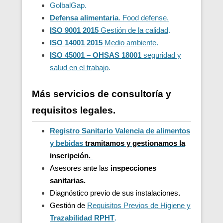
GolbalGap.
Defensa alimentaria
. Food defense.
ISO 9001 2015
Gestión de la calidad
.
ISO 14001 2015
Medio ambiente
.
ISO 45001 – OHSAS 18001
seguridad y
salud en el trabajo
.
Más servicios de consultoría y
requisitos legales.
Registro Sanitario Valencia de alimentos
y bebidas
t
ramitamos y gestionamos la
inscripción.
Asesores ante las
inspecciones
sanitarias.
Diagnóstico previo de sus instalaciones
.
Gestión de
Requisitos Previos de Higiene y
Trazabilidad
RPHT
.