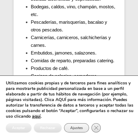
Bodegas, caldos, vino, champán, mostos,
etc.
Pescaderías, marisquerías, bacalao y
otros pescados.
Carnicerías, carniceros, salchicherías y
carnes.
Embutidos, jamones, salazones.
Comidas de reparto, preparadas catering.
Productos de café.
Cocinas de colegios, comedores
Utilizamos cookies propias y de terceros para fines analíticos y
escolares, guarderías, parvularios.
para mostrarte publicidad personalizada en base a un perfil
Cocinas y comedores de residencias de
elaborado a partir de tus hábitos de navegación (por ejemplo,
ancianos (tercera edad).
páginas visitadas). Clica AQUÍ para más información. Puedes
autorizar la transferencia de datos a terceros y aceptar todas las
Cocina, obrador y comedor de hospitales y
cookies pulsando el botón “Aceptar”, configurarlas o rechazar su
penitenciarias.
uso clicando
aquí
.
Distribuidores alimentos, transporte y
Cerrar el banner de 
Aceptar
Rechazar
Ajustes
distribución.
Inocuidad de una cocina e higiene.