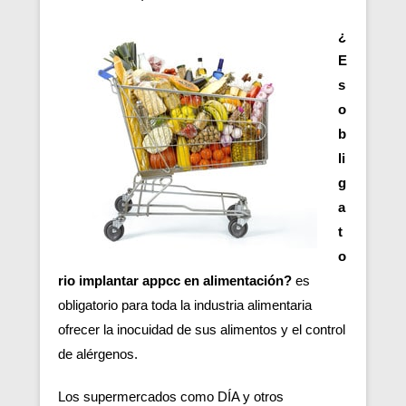
¿
E
s
o
b
li
g
a
t
o
rio implantar appcc en alimentación?
es
obligatorio para toda la industria alimentaria
ofrecer la inocuidad de sus alimentos y el control
de alérgenos.
Los supermercados como DÍA y otros