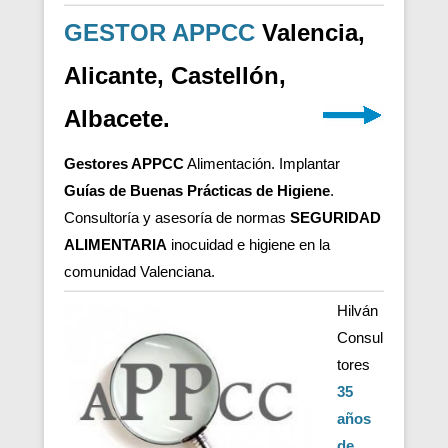
GESTOR APPCC
Valencia,
Alicante, Castellón,
Albacete.
Gestores APPCC
Alimentación. Implantar
Guías de Buenas Prácticas de Higiene
.
Consultoría y asesoría de normas
SEGURIDAD
ALIMENTARIA
inocuidad e higiene en la
comunidad Valenciana.
Hilván
Consul
tores
35
años
de