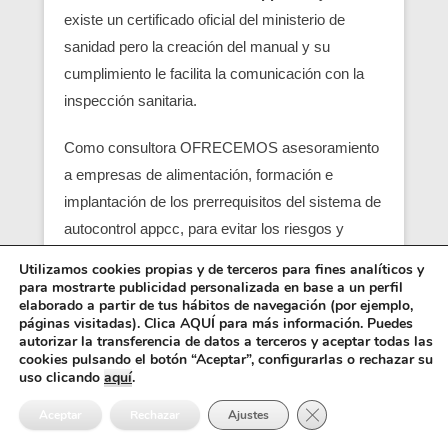
existe un certificado oficial del ministerio de
sanidad pero la creación del manual y su
cumplimiento le facilita la comunicación con la
inspección sanitaria.
Como consultora OFRECEMOS asesoramiento
a empresas de alimentación, formación e
implantación de los prerrequisitos del sistema de
autocontrol appcc, para evitar los riesgos y
peligros de una contaminación alimentaria,
Utilizamos cookies propias y de terceros para fines analíticos y
localizando en su empresa los pcc (puntos
para mostrarte publicidad personalizada en base a un perfil
elaborado a partir de tus hábitos de navegación (por ejemplo,
críticos) y obtener un servicio con una correcta
páginas visitadas). Clica AQUÍ para más información. Puedes
seguridad alimentaria.
autorizar la transferencia de datos a terceros y aceptar todas las
cookies pulsando el botón “Aceptar”, configurarlas o rechazar su
uso clicando
aquí
.
Entre los requisitos está el control y el análisis de
Cerrar el banner de 
cada punto crítico, junto con el registro sanitario,
Aceptar
Rechazar
Ajustes
es básico para que empiezen las empresas