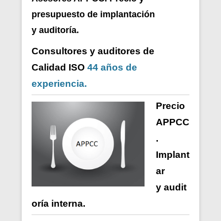
presupuesto de i
mplantación
y auditoría.
Consultores y auditores de
Calidad ISO
44 años de
experiencia.
Precio
APPCC
.
Implant
ar
y
audit
oría
interna
.