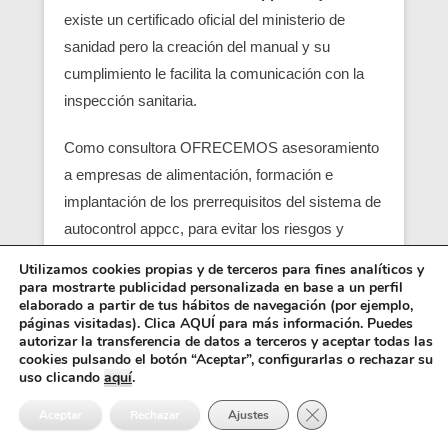
existe un certificado oficial del ministerio de
sanidad pero la creación del manual y su
cumplimiento le facilita la comunicación con la
inspección sanitaria.
Como consultora OFRECEMOS asesoramiento
a empresas de alimentación, formación e
implantación de los prerrequisitos del sistema de
autocontrol appcc, para evitar los riesgos y
peligros de una contaminación alimentaria,
Utilizamos cookies propias y de terceros para fines analíticos y
localizando en su empresa los pcc (puntos
para mostrarte publicidad personalizada en base a un perfil
elaborado a partir de tus hábitos de navegación (por ejemplo,
críticos) y obtener un servicio con una correcta
páginas visitadas). Clica AQUÍ para más información. Puedes
seguridad alimentaria.
autorizar la transferencia de datos a terceros y aceptar todas las
cookies pulsando el botón “Aceptar”, configurarlas o rechazar su
uso clicando
aquí
.
Entre los requisitos está el control y el análisis de
Cerrar el banner de 
cada punto crítico, junto con el registro sanitario,
Aceptar
Rechazar
Ajustes
es básico para que empiezen las empresas