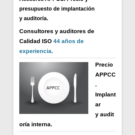
presupuesto de i
mplantación
y auditoría.
Consultores y auditores de
Calidad ISO
44 años de
experiencia.
Precio
APPCC
.
Implant
ar
y
audit
oría
interna
.