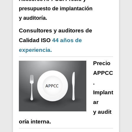
presupuesto de i
mplantación
y auditoría.
Consultores y auditores de
Calidad ISO
44 años de
experiencia.
Precio
APPCC
.
Implant
ar
y
audit
oría
interna
.