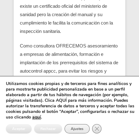
existe un certificado oficial del ministerio de
sanidad pero la creación del manual y su
cumplimiento le facilita la comunicación con la
inspección sanitaria.
Como consultora OFRECEMOS asesoramiento
a empresas de alimentación, formación e
implantación de los prerrequisitos del sistema de
autocontrol appcc, para evitar los riesgos y
peligros de una contaminación alimentaria,
Utilizamos cookies propias y de terceros para fines analíticos y
localizando en su empresa los pcc (puntos
para mostrarte publicidad personalizada en base a un perfil
elaborado a partir de tus hábitos de navegación (por ejemplo,
críticos) y obtener un servicio con una correcta
páginas visitadas). Clica AQUÍ para más información. Puedes
seguridad alimentaria.
autorizar la transferencia de datos a terceros y aceptar todas las
cookies pulsando el botón “Aceptar”, configurarlas o rechazar su
uso clicando
aquí
.
Entre los requisitos está el control y el análisis de
Cerrar el banner de 
cada punto crítico, junto con el registro sanitario,
Aceptar
Rechazar
Ajustes
es básico para que empiezen las empresas