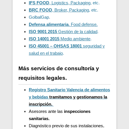
IFS FOOD
, Logistics, Packaging
, etc.
BRC FOOD
, Broker, Packaging
, etc.
GolbalGap.
Defensa alimentaria
. Food defense.
ISO 9001 2015
Gestión de la calidad
.
ISO 14001 2015
Medio ambiente
.
ISO 45001 – OHSAS 18001
seguridad y
salud en el trabajo
.
Más servicios de consultoría y
requisitos legales.
Registro Sanitario Valencia de alimentos
y bebidas
t
ramitamos y gestionamos la
inscripción.
Asesores ante las
inspecciones
sanitarias.
Diagnóstico previo de sus instalaciones
.