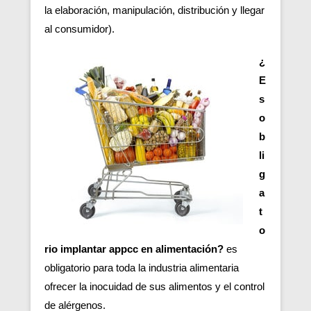
la elaboración, manipulación, distribución y llegar
al consumidor).
¿
E
s
o
b
li
g
a
t
o
rio implantar appcc en alimentación?
es
obligatorio para toda la industria alimentaria
ofrecer la inocuidad de sus alimentos y el control
de alérgenos.