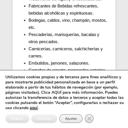
Fabricantes de Bebidas refrescantes,
bebidas alcohólicas y espirituosas.
Bodegas, caldos, vino, champán, mostos,
etc.
Pescaderías, marisquerías, bacalao y
otros pescados.
Carnicerías, carniceros, salchicherías y
carnes.
Embutidos, jamones, salazones.
Comidas de reparto, preparadas catering.
Utilizamos cookies propias y de terceros para fines analíticos y
Productos de café.
para mostrarte publicidad personalizada en base a un perfil
Cocinas de colegios, comedores
elaborado a partir de tus hábitos de navegación (por ejemplo,
escolares, guarderías, parvularios.
páginas visitadas). Clica AQUÍ para más información. Puedes
autorizar la transferencia de datos a terceros y aceptar todas las
Cocinas y comedores de residencias de
cookies pulsando el botón “Aceptar”, configurarlas o rechazar su
ancianos (tercera edad).
uso clicando
aquí
.
Cocina, obrador y comedor de hospitales y
Cerrar el banner de 
Aceptar
Rechazar
Ajustes
penitenciarias.
Distribuidores alimentos, transporte y