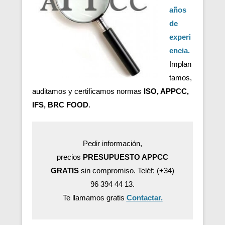
años
de
experi
encia.
Implan
tamos,
auditamos y certificamos normas
ISO, APPCC,
IFS, BRC FOOD
.
Pedir información,
precios
PRESUPUESTO APPCC
GRATIS
sin compromiso. Teléf: (+34)
96 394 44 13.
Te llamamos gratis
Contactar.