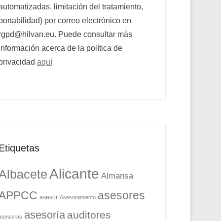
automatizadas, limitación del tratamiento,
portabilidad) por correo electrónico en
rgpd@hilvan.eu. Puede consultar más
información acerca de la política de
privacidad
aquí
Etiquetas
Alicante
Albacete
Almansa
APPCC
asesores
asesor
Asesoramiento
asesoría
auditores
asesorias