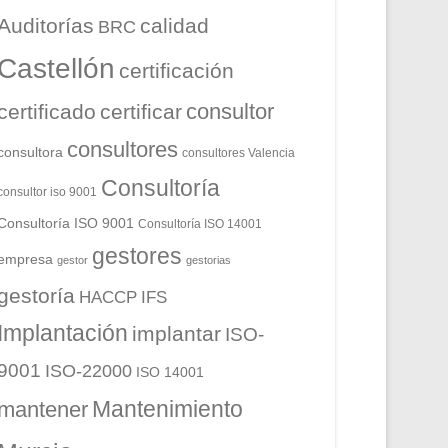
Auditorías
calidad
BRC
Castellón
certificación
consultor
certificado
certificar
consultores
consultora
consultores Valencia
Consultoría
consultor iso 9001
Consultoría ISO 9001
Consultoría ISO 14001
gestores
empresa
gestor
gestorias
gestoría
HACCP
IFS
Implantación
implantar
ISO-
9001
ISO-22000
ISO 14001
Mantenimiento
mantener