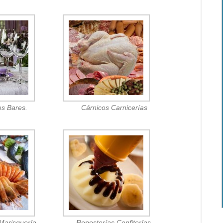
os Bares.
Cárnicos Carnicerías
Marisquería.
Reposterías Confiterías.