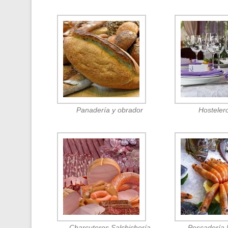
Panadería y obrador
Hosteler
Charcuteros Salchichería
Pescadería 