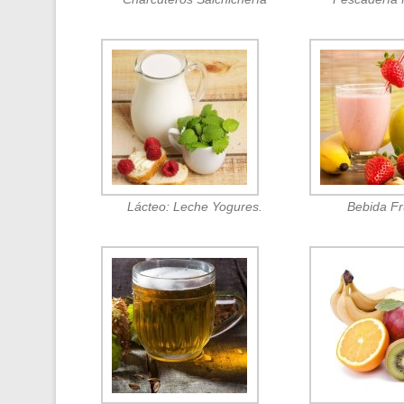
Lácteo: Leche Yogures.
Bebida F