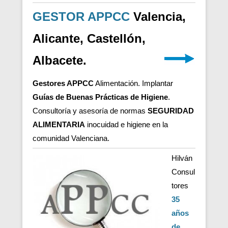
GESTOR APPCC
Valencia,
Alicante, Castellón,
Albacete.
Gestores APPCC
Alimentación. Implantar
Guías de Buenas Prácticas de Higiene
.
Consultoría y asesoría de normas
SEGURIDAD
ALIMENTARIA
inocuidad e higiene en la
comunidad Valenciana.
Hilván
Consul
tores
35
años
de