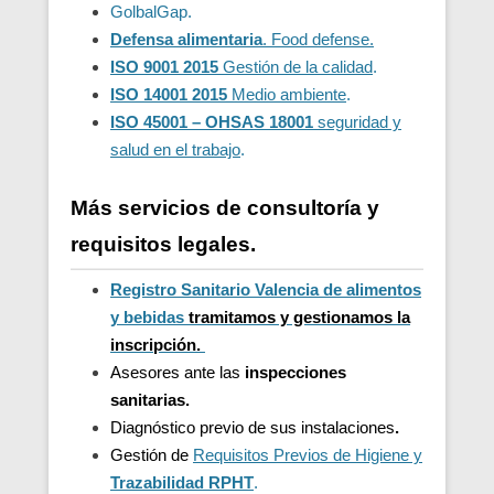
GolbalGap.
Defensa alimentaria
. Food defense.
ISO 9001 2015
Gestión de la calidad
.
ISO 14001 2015
Medio ambiente
.
ISO 45001 – OHSAS 18001
seguridad y
salud en el trabajo
.
Más servicios de consultoría y
requisitos legales.
Registro Sanitario Valencia de alimentos
y bebidas
t
ramitamos y gestionamos la
inscripción.
Asesores ante las
inspecciones
sanitarias.
Diagnóstico previo de sus instalaciones
.
Gestión de
Requisitos Previos de Higiene y
Trazabilidad
RPHT
.