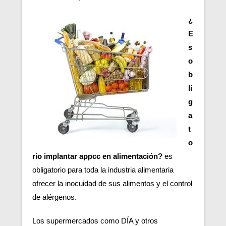
¿
E
s
o
b
li
g
a
t
o
rio implantar appcc en alimentación?
es
obligatorio para toda la industria alimentaria
ofrecer la inocuidad de sus alimentos y el control
de alérgenos.
Los supermercados como DÍA y otros