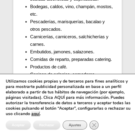
Bodegas, caldos, vino, champán, mostos,
etc.
Pescaderías, marisquerías, bacalao y
otros pescados.
Carnicerías, carniceros, salchicherías y
carnes.
Embutidos, jamones, salazones.
Comidas de reparto, preparadas catering.
Productos de café.
Cocinas de colegios, comedores
Utilizamos cookies propias y de terceros para fines analíticos y
escolares, guarderías, parvularios.
para mostrarte publicidad personalizada en base a un perfil
Cocinas y comedores de residencias de
elaborado a partir de tus hábitos de navegación (por ejemplo,
ancianos (tercera edad).
páginas visitadas). Clica AQUÍ para más información. Puedes
autorizar la transferencia de datos a terceros y aceptar todas las
Cocina, obrador y comedor de hospitales y
cookies pulsando el botón “Aceptar”, configurarlas o rechazar su
penitenciarias.
uso clicando
aquí
.
Distribuidores alimentos, transporte y
Cerrar el banner de 
Aceptar
Rechazar
Ajustes
distribución.
Inocuidad de una cocina e higiene.