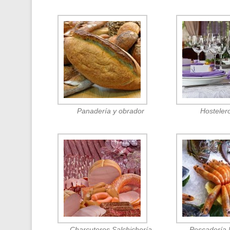
Panadería y obrador
Hosteler
Charcuteros Salchichería
Pescadería 