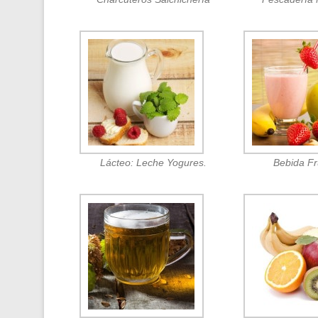
Lácteo: Leche Yogures.
Bebida F