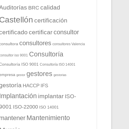
Auditorías
calidad
BRC
Castellón
certificación
consultor
certificado
certificar
consultores
consultora
consultores Valencia
Consultoría
consultor iso 9001
Consultoría ISO 9001
Consultoría ISO 14001
gestores
empresa
gestor
gestorias
gestoría
HACCP
IFS
Implantación
implantar
ISO-
9001
ISO-22000
ISO 14001
Mantenimiento
mantener