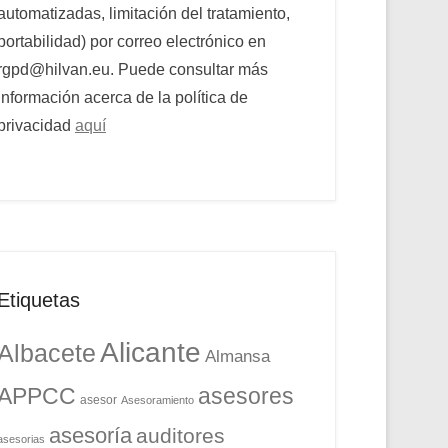
automatizadas, limitación del tratamiento,
portabilidad) por correo electrónico en
rgpd@hilvan.eu. Puede consultar más
información acerca de la política de
privacidad
aquí
Etiquetas
Alicante
Albacete
Almansa
APPCC
asesores
asesor
Asesoramiento
asesoría
auditores
asesorias