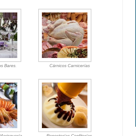
os Bares.
Cárnicos Carnicerías
Marisquería.
Reposterías Confiterías.