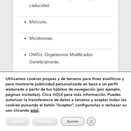
caducidad.
Mercurio.
Micotoxinas.
OMGs: Organismos Modificados
Genéticamente.
Plan Nacional de Control Oficial de la
Utilizamos cookies propias y de terceros para fines analíticos y
para mostrarte publicidad personalizada en base a un perfil
Cadena Alimentaria
elaborado a partir de tus hábitos de navegación (por ejemplo,
páginas visitadas). Clica AQUÍ para más información. Puedes
autorizar la transferencia de datos a terceros y aceptar todas las
Plomo.
cookies pulsando el botón “Aceptar”, configurarlas o rechazar su
uso clicando
aquí
.
Productos dietéticos.
Cerrar el banner de 
Aceptar
Rechazar
Ajustes