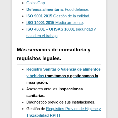
GolbalGap.
Defensa alimentaria
. Food defense.
ISO 9001 2015
Gestión de la calidad
.
ISO 14001 2015
Medio ambiente
.
ISO 45001 – OHSAS 18001
seguridad y
salud en el trabajo
.
Más servicios de consultoría y
requisitos legales.
Registro Sanitario Valencia de alimentos
y bebidas
t
ramitamos y gestionamos la
inscripción.
Asesores ante las
inspecciones
sanitarias.
Diagnóstico previo de sus instalaciones
.
Gestión de
Requisitos Previos de Higiene y
Trazabilidad
RPHT
.