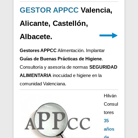
GESTOR APPCC
Valencia,
Alicante, Castellón,
Albacete.
Gestores APPCC
Alimentación. Implantar
Guías de Buenas Prácticas de Higiene
.
Consultoría y asesoría de normas
SEGURIDAD
ALIMENTARIA
inocuidad e higiene en la
comunidad Valenciana.
Hilván
Consul
tores
35
años
de