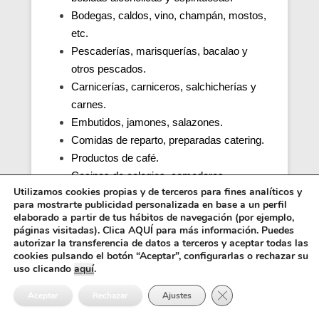
Bodegas, caldos, vino, champán, mostos,
etc.
Pescaderías, marisquerías, bacalao y
otros pescados.
Carnicerías, carniceros, salchicherías y
carnes.
Embutidos, jamones, salazones.
Comidas de reparto, preparadas catering.
Productos de café.
Cocinas de colegios, comedores
Utilizamos cookies propias y de terceros para fines analíticos y
escolares, guarderías, parvularios.
para mostrarte publicidad personalizada en base a un perfil
Cocinas y comedores de residencias de
elaborado a partir de tus hábitos de navegación (por ejemplo,
ancianos (tercera edad).
páginas visitadas). Clica AQUÍ para más información. Puedes
autorizar la transferencia de datos a terceros y aceptar todas las
Cocina, obrador y comedor de hospitales y
cookies pulsando el botón “Aceptar”, configurarlas o rechazar su
penitenciarias.
uso clicando
aquí
.
Distribuidores alimentos, transporte y
Cerrar el banner de 
Aceptar
Rechazar
Ajustes
distribución.
Inocuidad de una cocina e higiene.