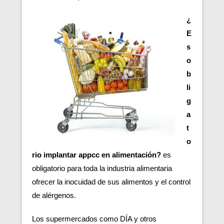
¿
E
s
o
b
li
g
a
t
o
rio implantar appcc en alimentación?
es
obligatorio para toda la industria alimentaria
ofrecer la inocuidad de sus alimentos y el control
de alérgenos.
Los supermercados como DÍA y otros