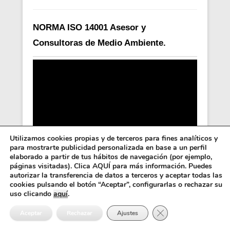
NORMA ISO 14001 Asesor y
Consultoras de Medio Ambiente.
Utilizamos cookies propias y de terceros para fines analíticos y
para mostrarte publicidad personalizada en base a un perfil
elaborado a partir de tus hábitos de navegación (por ejemplo,
páginas visitadas). Clica AQUÍ para más información. Puedes
autorizar la transferencia de datos a terceros y aceptar todas las
cookies pulsando el botón “Aceptar”, configurarlas o rechazar su
Implantación y asesoría para obtener
uso clicando
aquí
.
normas ISO 9000 y 14000 en empresas
Cerrar el banner de 
Aceptar
Rechazar
Ajustes
de la comunidad valenciana.