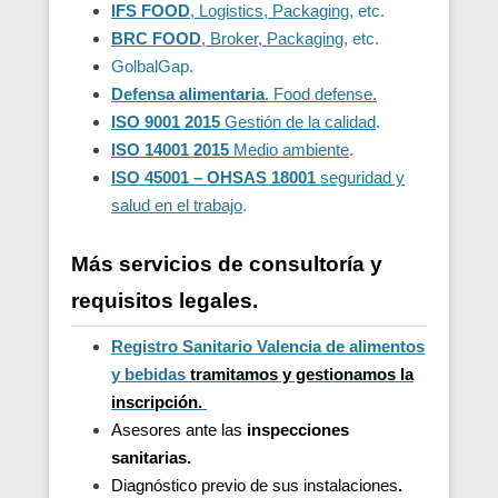
IFS FOOD
, Logistics, Packaging
, etc.
BRC FOOD
, Broker, Packaging
, etc.
GolbalGap.
Defensa alimentaria
. Food defense.
ISO 9001 2015
Gestión de la calidad
.
ISO 14001 2015
Medio ambiente
.
ISO 45001 – OHSAS 18001
seguridad y
salud en el trabajo
.
Más servicios de consultoría y
requisitos legales.
Registro Sanitario Valencia de alimentos
y bebidas
t
ramitamos y gestionamos la
inscripción.
Asesores ante las
inspecciones
sanitarias.
Diagnóstico previo de sus instalaciones
.