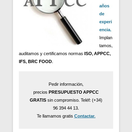
años
de
experi
encia.
Implan
tamos,
auditamos y certificamos normas
ISO, APPCC,
IFS, BRC FOOD
.
Pedir información,
precios
PRESUPUESTO APPCC
GRATIS
sin compromiso. Teléf: (+34)
96 394 44 13.
Te llamamos gratis
Contactar.