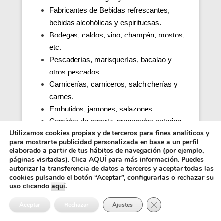
Fabricantes de Bebidas refrescantes,
bebidas alcohólicas y espirituosas.
Bodegas, caldos, vino, champán, mostos,
etc.
Pescaderías, marisquerías, bacalao y
otros pescados.
Carnicerías, carniceros, salchicherías y
carnes.
Embutidos, jamones, salazones.
Comidas de reparto, preparadas catering.
Utilizamos cookies propias y de terceros para fines analíticos y
Productos de café.
para mostrarte publicidad personalizada en base a un perfil
Cocinas de colegios, comedores
elaborado a partir de tus hábitos de navegación (por ejemplo,
escolares, guarderías, parvularios.
páginas visitadas). Clica AQUÍ para más información. Puedes
autorizar la transferencia de datos a terceros y aceptar todas las
Cocinas y comedores de residencias de
cookies pulsando el botón “Aceptar”, configurarlas o rechazar su
ancianos (tercera edad).
uso clicando
aquí
.
Cocina, obrador y comedor de hospitales y
Cerrar el banner de 
Aceptar
Rechazar
Ajustes
penitenciarias.
Distribuidores alimentos, transporte y