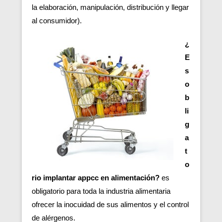
la elaboración, manipulación, distribución y llegar
al consumidor).
¿
E
s
o
b
li
g
a
t
o
rio implantar appcc en alimentación?
es
obligatorio para toda la industria alimentaria
ofrecer la inocuidad de sus alimentos y el control
de alérgenos.