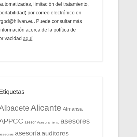
automatizadas, limitación del tratamiento,
portabilidad) por correo electrónico en
rgpd@hilvan.eu. Puede consultar más
información acerca de la política de
privacidad
aquí
Etiquetas
Alicante
Albacete
Almansa
APPCC
asesores
asesor
Asesoramiento
asesoría
auditores
asesorias