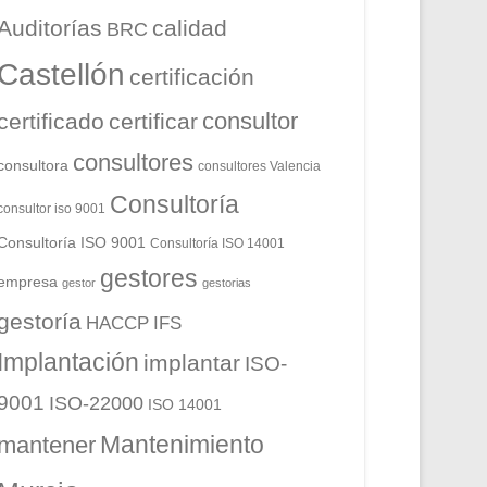
Auditorías
calidad
BRC
Castellón
certificación
consultor
certificado
certificar
consultores
consultora
consultores Valencia
Consultoría
consultor iso 9001
Consultoría ISO 9001
Consultoría ISO 14001
gestores
empresa
gestor
gestorias
gestoría
HACCP
IFS
Implantación
implantar
ISO-
9001
ISO-22000
ISO 14001
Mantenimiento
mantener