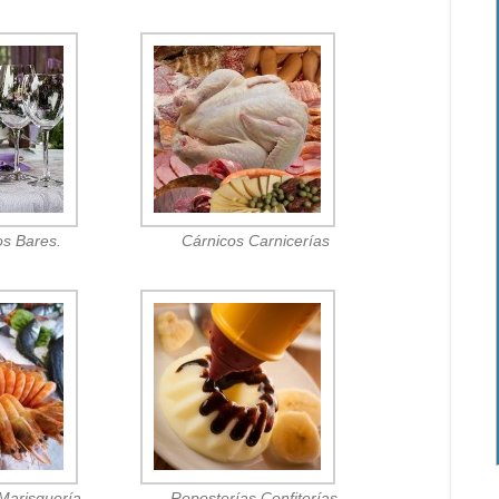
os Bares.
Cárnicos Carnicerías
Marisquería.
Reposterías Confiterías.