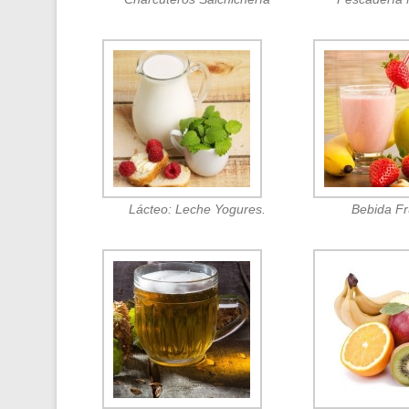
Lácteo: Leche Yogures.
Bebida F