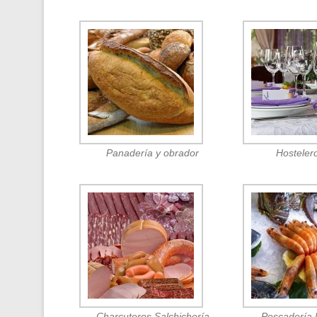
Panadería y obrador
Hosteler
Charcuteros Salchichería
Pescadería 