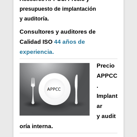
presupuesto de i
mplantación
y auditoría.
Consultores y auditores de
Calidad ISO
44 años de
experiencia.
Precio
APPCC
.
Implant
ar
y
audit
oría
interna
.