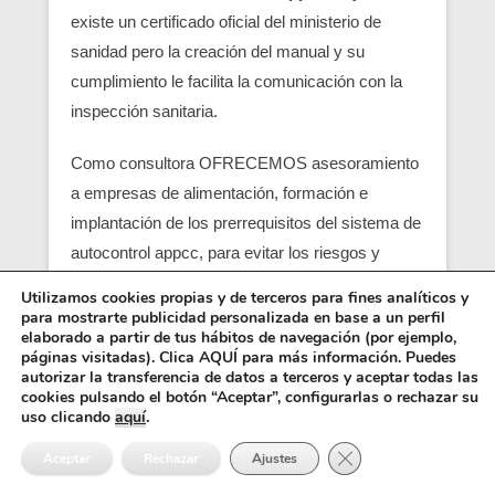
existe un certificado oficial del ministerio de
sanidad pero la creación del manual y su
cumplimiento le facilita la comunicación con la
inspección sanitaria.
Como consultora OFRECEMOS asesoramiento
a empresas de alimentación, formación e
implantación de los prerrequisitos del sistema de
autocontrol appcc, para evitar los riesgos y
peligros de una contaminación alimentaria,
Utilizamos cookies propias y de terceros para fines analíticos y
localizando en su empresa los pcc (puntos
para mostrarte publicidad personalizada en base a un perfil
elaborado a partir de tus hábitos de navegación (por ejemplo,
críticos) y obtener un servicio con una correcta
páginas visitadas). Clica AQUÍ para más información. Puedes
seguridad alimentaria.
autorizar la transferencia de datos a terceros y aceptar todas las
cookies pulsando el botón “Aceptar”, configurarlas o rechazar su
uso clicando
aquí
.
Entre los requisitos está el control y el análisis de
Cerrar el banner de 
cada punto crítico, junto con el registro sanitario,
Aceptar
Rechazar
Ajustes
es básico para que empiezen las empresas