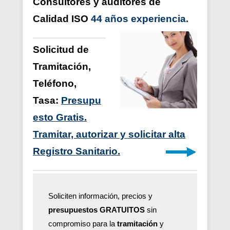
Consultores y auditores de
Calidad ISO
44 años
experiencia
.
Solicitud de
Tramitación
,
Teléfono,
Tasa:
Presupu
esto Gratis.
Tramitar, autorizar y solicitar alta
Registro Sanitario.
Soliciten información, precios y
presupuestos GRATUITOS
sin
compromiso para la
tramitación
y