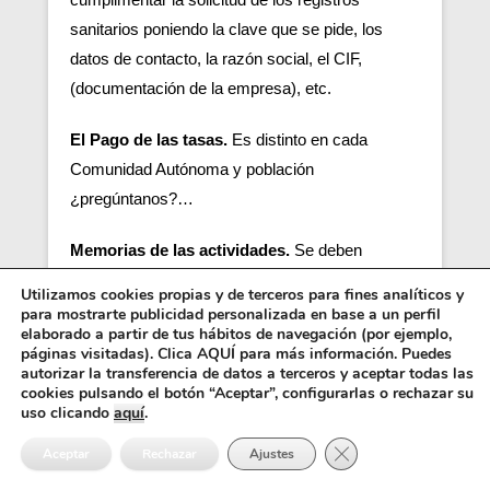
sanitarios poniendo la clave que se pide, los
datos de contacto, la razón social, el CIF,
(documentación de la empresa), etc.
El Pago de las tasas.
Es distinto en cada
Comunidad Autónoma y población
¿pregúntanos?…
Memorias de las actividades.
Se deben
redactar las memorias de las actividades, las
Utilizamos cookies propias y de terceros para fines analíticos y
memorias deben incluir información y datos de la
para mostrarte publicidad personalizada en base a un perfil
elaborado a partir de tus hábitos de navegación (por ejemplo,
empresa.
páginas visitadas). Clica AQUÍ para más información. Puedes
autorizar la transferencia de datos a terceros y aceptar todas las
Inspección solicitara
las memorias de actividad
cookies pulsando el botón “Aceptar”, configurarlas o rechazar su
uso clicando
aquí
.
para reconocer el alcance de la actividad
Cerrar el banner de 
industrial.
Aceptar
Rechazar
Ajustes