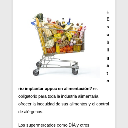
¿
E
s
o
b
li
g
a
t
o
rio implantar appcc en alimentación?
es
obligatorio para toda la industria alimentaria
ofrecer la inocuidad de sus alimentos y el control
de alérgenos.
Los supermercados como DÍA y otros