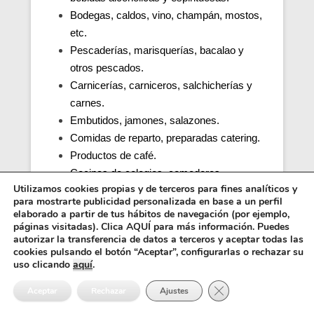
Bodegas, caldos, vino, champán, mostos,
etc.
Pescaderías, marisquerías, bacalao y
otros pescados.
Carnicerías, carniceros, salchicherías y
carnes.
Embutidos, jamones, salazones.
Comidas de reparto, preparadas catering.
Productos de café.
Cocinas de colegios, comedores
Utilizamos cookies propias y de terceros para fines analíticos y
escolares, guarderías, parvularios.
para mostrarte publicidad personalizada en base a un perfil
Cocinas y comedores de residencias de
elaborado a partir de tus hábitos de navegación (por ejemplo,
ancianos (tercera edad).
páginas visitadas). Clica AQUÍ para más información. Puedes
autorizar la transferencia de datos a terceros y aceptar todas las
Cocina, obrador y comedor de hospitales y
cookies pulsando el botón “Aceptar”, configurarlas o rechazar su
penitenciarias.
uso clicando
aquí
.
Distribuidores alimentos, transporte y
Cerrar el banner de 
Aceptar
Rechazar
Ajustes
distribución.
Inocuidad de una cocina e higiene.