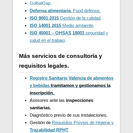
GolbalGap.
Defensa alimentaria
. Food defense.
ISO 9001 2015
Gestión de la calidad
.
ISO 14001 2015
Medio ambiente
.
ISO 45001 – OHSAS 18001
seguridad y
salud en el trabajo
.
Más servicios de consultoría y
requisitos legales.
Registro Sanitario Valencia de alimentos
y bebidas
t
ramitamos y gestionamos la
inscripción.
Asesores ante las
inspecciones
sanitarias.
Diagnóstico previo de sus instalaciones
.
Gestión de
Requisitos Previos de Higiene y
Trazabilidad
RPHT
.