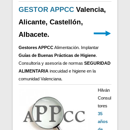
GESTOR APPCC
Valencia,
Alicante, Castellón,
Albacete.
Gestores APPCC
Alimentación. Implantar
Guías de Buenas Prácticas de Higiene
.
Consultoría y asesoría de normas
SEGURIDAD
ALIMENTARIA
inocuidad e higiene en la
comunidad Valenciana.
Hilván
Consul
tores
35
años
de