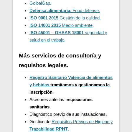
GolbalGap.
Defensa alimentaria
. Food defense.
ISO 9001 2015
Gestión de la calidad
.
ISO 14001 2015
Medio ambiente
.
ISO 45001 – OHSAS 18001
seguridad y
salud en el trabajo
.
Más servicios de consultoría y
requisitos legales.
Registro Sanitario Valencia de alimentos
y bebidas
t
ramitamos y gestionamos la
inscripción.
Asesores ante las
inspecciones
sanitarias.
Diagnóstico previo de sus instalaciones
.
Gestión de
Requisitos Previos de Higiene y
Trazabilidad
RPHT
.