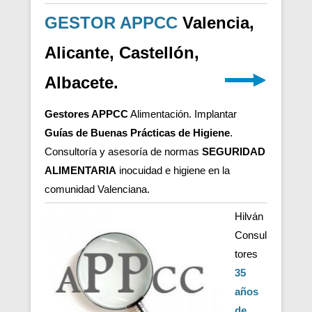
GESTOR APPCC
Valencia,
Alicante, Castellón,
Albacete.
Gestores APPCC
Alimentación. Implantar
Guías de Buenas Prácticas de Higiene
.
Consultoría y asesoría de normas
SEGURIDAD
ALIMENTARIA
inocuidad e higiene en la
comunidad Valenciana.
Hilván
Consul
tores
35
años
de