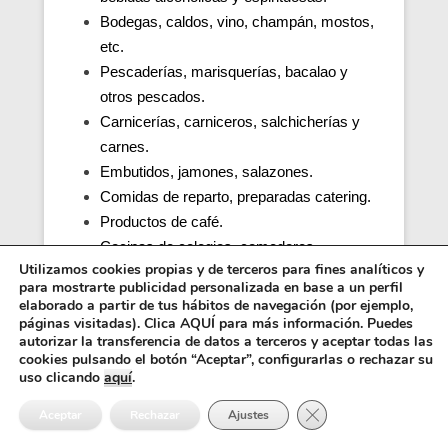
Bodegas, caldos, vino, champán, mostos,
etc.
Pescaderías, marisquerías, bacalao y
otros pescados.
Carnicerías, carniceros, salchicherías y
carnes.
Embutidos, jamones, salazones.
Comidas de reparto, preparadas catering.
Productos de café.
Cocinas de colegios, comedores
Utilizamos cookies propias y de terceros para fines analíticos y
escolares, guarderías, parvularios.
para mostrarte publicidad personalizada en base a un perfil
Cocinas y comedores de residencias de
elaborado a partir de tus hábitos de navegación (por ejemplo,
ancianos (tercera edad).
páginas visitadas). Clica AQUÍ para más información. Puedes
autorizar la transferencia de datos a terceros y aceptar todas las
Cocina, obrador y comedor de hospitales y
cookies pulsando el botón “Aceptar”, configurarlas o rechazar su
penitenciarias.
uso clicando
aquí
.
Distribuidores alimentos, transporte y
Cerrar el banner de 
Aceptar
Rechazar
Ajustes
distribución.
Inocuidad de una cocina e higiene.