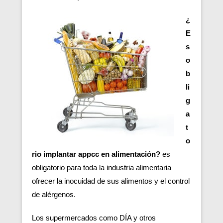
¿
E
s
o
b
li
g
a
t
o
rio implantar appcc en alimentación?
es
obligatorio para toda la industria alimentaria
ofrecer la inocuidad de sus alimentos y el control
de alérgenos.
Los supermercados como DÍA y otros