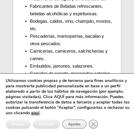
Fabricantes de Bebidas refrescantes,
bebidas alcohólicas y espirituosas.
Bodegas, caldos, vino, champán, mostos,
etc.
Pescaderías, marisquerías, bacalao y
otros pescados.
Carnicerías, carniceros, salchicherías y
carnes.
Embutidos, jamones, salazones.
Comidas de reparto, preparadas catering.
Utilizamos cookies propias y de terceros para fines analíticos y
Productos de café.
para mostrarte publicidad personalizada en base a un perfil
Cocinas de colegios, comedores
elaborado a partir de tus hábitos de navegación (por ejemplo,
escolares, guarderías, parvularios.
páginas visitadas). Clica AQUÍ para más información. Puedes
autorizar la transferencia de datos a terceros y aceptar todas las
Cocinas y comedores de residencias de
cookies pulsando el botón “Aceptar”, configurarlas o rechazar su
ancianos (tercera edad).
uso clicando
aquí
.
Cocina, obrador y comedor de hospitales y
Cerrar el banner de 
Aceptar
Rechazar
Ajustes
penitenciarias.
Distribuidores alimentos, transporte y