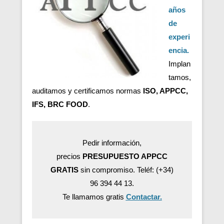
años
de
experi
encia.
Implan
tamos,
auditamos y certificamos normas
ISO, APPCC,
IFS, BRC FOOD
.
Pedir información,
precios
PRESUPUESTO APPCC
GRATIS
sin compromiso. Teléf: (+34)
96 394 44 13.
Te llamamos gratis
Contactar.