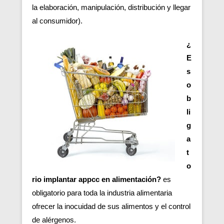
la elaboración, manipulación, distribución y llegar
al consumidor).
¿
E
s
o
b
li
g
a
t
o
rio implantar appcc en alimentación?
es
obligatorio para toda la industria alimentaria
ofrecer la inocuidad de sus alimentos y el control
de alérgenos.