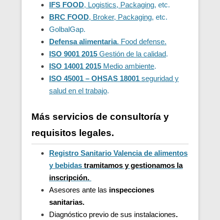
IFS FOOD
, Logistics, Packaging
, etc.
BRC FOOD
, Broker, Packaging
, etc.
GolbalGap.
Defensa alimentaria
. Food defense.
ISO 9001 2015
Gestión de la calidad
.
ISO 14001 2015
Medio ambiente
.
ISO 45001 – OHSAS 18001
seguridad y
salud en el trabajo
.
Más servicios de consultoría y
requisitos legales.
Registro Sanitario Valencia de alimentos
y bebidas
t
ramitamos y gestionamos la
inscripción.
Asesores ante las
inspecciones
sanitarias.
Diagnóstico previo de sus instalaciones
.