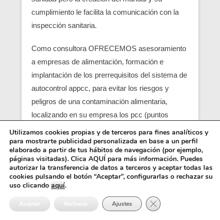
cumplimiento le facilita la comunicación con la
inspección sanitaria.
Como consultora OFRECEMOS asesoramiento
a empresas de alimentación, formación e
implantación de los prerrequisitos del sistema de
autocontrol appcc, para evitar los riesgos y
peligros de una contaminación alimentaria,
localizando en su empresa los pcc (puntos
críticos) y obtener un servicio con una correcta
Utilizamos cookies propias y de terceros para fines analíticos y
para mostrarte publicidad personalizada en base a un perfil
seguridad alimentaria.
elaborado a partir de tus hábitos de navegación (por ejemplo,
páginas visitadas). Clica AQUÍ para más información. Puedes
Entre los requisitos está el control y el análisis de
autorizar la transferencia de datos a terceros y aceptar todas las
cookies pulsando el botón “Aceptar”, configurarlas o rechazar su
cada punto crítico, junto con el registro sanitario,
uso clicando
aquí
.
es básico para que empiezen las empresas
Cerrar el banner de 
Aceptar
Rechazar
Ajustes
alimentarias (ejemplo una empresa de catering),
también se pide como requisito un control de