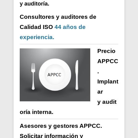
y auditoría.
Consultores y auditores de
Calidad ISO
44 años de
experiencia.
Precio
APPCC
.
Implant
ar
y
audit
oría
interna
.
Asesores y gestores APPCC.
Solicitar información y