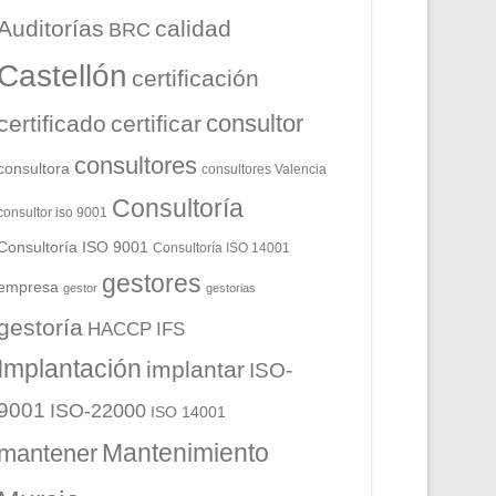
Auditorías
calidad
BRC
Castellón
certificación
consultor
certificado
certificar
consultores
consultora
consultores Valencia
Consultoría
consultor iso 9001
Consultoría ISO 9001
Consultoría ISO 14001
gestores
empresa
gestor
gestorias
gestoría
HACCP
IFS
Implantación
implantar
ISO-
9001
ISO-22000
ISO 14001
Mantenimiento
mantener