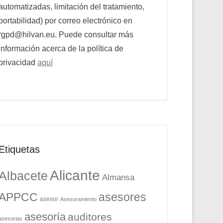
automatizadas, limitación del tratamiento,
portabilidad) por correo electrónico en
rgpd@hilvan.eu. Puede consultar más
información acerca de la política de
privacidad
aquí
Etiquetas
Alicante
Albacete
Almansa
APPCC
asesores
asesor
Asesoramiento
asesoría
auditores
asesorias