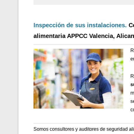
Inspección de sus instalaciones.
C
alimentaria APPCC Valencia, Alican
R
e
R
s
m
s
c
Somos consultores y auditores de seguridad al