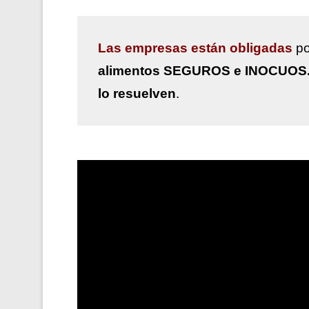
Las
empresas están obligadas
po
alimentos SEGUROS e INOCUOS
lo resuelven
.