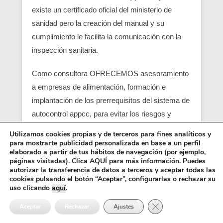
existe un certificado oficial del ministerio de
sanidad pero la creación del manual y su
cumplimiento le facilita la comunicación con la
inspección sanitaria.
Como consultora OFRECEMOS asesoramiento
a empresas de alimentación, formación e
implantación de los prerrequisitos del sistema de
autocontrol appcc, para evitar los riesgos y
peligros de una contaminación alimentaria,
Utilizamos cookies propias y de terceros para fines analíticos y
localizando en su empresa los pcc (puntos
para mostrarte publicidad personalizada en base a un perfil
elaborado a partir de tus hábitos de navegación (por ejemplo,
críticos) y obtener un servicio con una correcta
páginas visitadas). Clica AQUÍ para más información. Puedes
seguridad alimentaria.
autorizar la transferencia de datos a terceros y aceptar todas las
cookies pulsando el botón “Aceptar”, configurarlas o rechazar su
uso clicando
aquí
.
Entre los requisitos está el control y el análisis de
Cerrar el banner de 
cada punto crítico, junto con el registro sanitario,
Aceptar
Rechazar
Ajustes
es básico para que empiezen las empresas