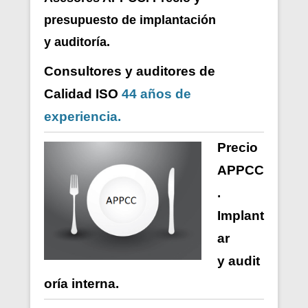
presupuesto de i
mplantación
y auditoría.
Consultores y auditores de
Calidad ISO
44 años de
experiencia.
Precio
APPCC
.
Implant
ar
y
audit
oría
interna
.