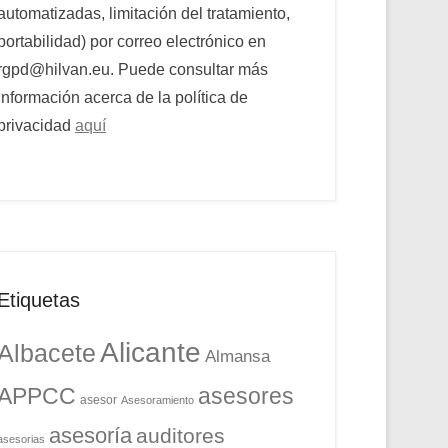
automatizadas, limitación del tratamiento,
portabilidad) por correo electrónico en
rgpd@hilvan.eu. Puede consultar más
información acerca de la política de
privacidad
aquí
Etiquetas
Alicante
Albacete
Almansa
APPCC
asesores
asesor
Asesoramiento
asesoría
auditores
asesorias