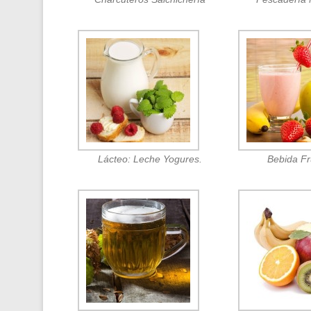
Lácteo: Leche Yogures.
Bebida F