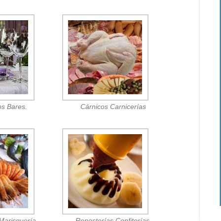
os Bares.
Cárnicos Carnicerías
Marisquería.
Reposterías Confiterías.