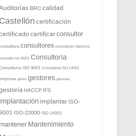
Auditorías
calidad
BRC
Castellón
certificación
consultor
certificado
certificar
consultores
consultora
consultores Valencia
Consultoría
consultor iso 9001
Consultoría ISO 9001
Consultoría ISO 14001
gestores
empresa
gestor
gestorias
gestoría
HACCP
IFS
Implantación
implantar
ISO-
9001
ISO-22000
ISO 14001
Mantenimiento
mantener