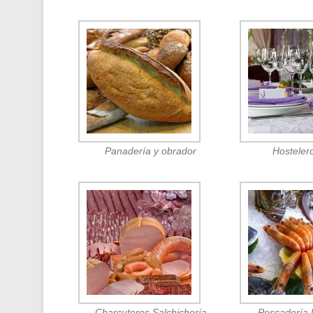
Panadería y obrador
Hosteler
Charcuteros Salchichería
Pescadería 