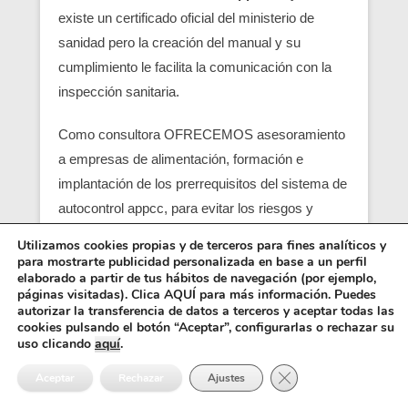
existe un certificado oficial del ministerio de
sanidad pero la creación del manual y su
cumplimiento le facilita la comunicación con la
inspección sanitaria.
Como consultora OFRECEMOS asesoramiento
a empresas de alimentación, formación e
implantación de los prerrequisitos del sistema de
autocontrol appcc, para evitar los riesgos y
peligros de una contaminación alimentaria,
Utilizamos cookies propias y de terceros para fines analíticos y
localizando en su empresa los pcc (puntos
para mostrarte publicidad personalizada en base a un perfil
elaborado a partir de tus hábitos de navegación (por ejemplo,
críticos) y obtener un servicio con una correcta
páginas visitadas). Clica AQUÍ para más información. Puedes
seguridad alimentaria.
autorizar la transferencia de datos a terceros y aceptar todas las
cookies pulsando el botón “Aceptar”, configurarlas o rechazar su
uso clicando
aquí
.
Entre los requisitos está el control y el análisis de
Cerrar el banner de 
cada punto crítico, junto con el registro sanitario,
Aceptar
Rechazar
Ajustes
es básico para que empiezen las empresas