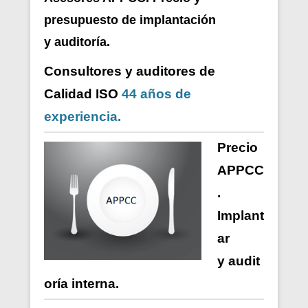
presupuesto de i
mplantación
y auditoría.
Consultores y auditores de
Calidad ISO
44 años de
experiencia.
Precio
APPCC
.
Implant
ar
y
audit
oría
interna
.