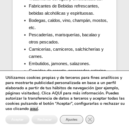
Fabricantes de Bebidas refrescantes,
bebidas alcohólicas y espirituosas.
Bodegas, caldos, vino, champán, mostos,
etc.
Pescaderías, marisquerías, bacalao y
otros pescados.
Carnicerías, carniceros, salchicherías y
carnes.
Embutidos, jamones, salazones.
Comidas de reparto, preparadas catering.
Utilizamos cookies propias y de terceros para fines analíticos y
Productos de café.
para mostrarte publicidad personalizada en base a un perfil
Cocinas de colegios, comedores
elaborado a partir de tus hábitos de navegación (por ejemplo,
escolares, guarderías, parvularios.
páginas visitadas). Clica AQUÍ para más información. Puedes
autorizar la transferencia de datos a terceros y aceptar todas las
Cocinas y comedores de residencias de
cookies pulsando el botón “Aceptar”, configurarlas o rechazar su
ancianos (tercera edad).
uso clicando
aquí
.
Cocina, obrador y comedor de hospitales y
Cerrar el banner de 
Aceptar
Rechazar
Ajustes
penitenciarias.
Distribuidores alimentos, transporte y