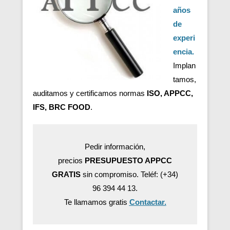
años
de
experi
encia.
Implan
tamos,
auditamos y certificamos normas
ISO, APPCC,
IFS, BRC FOOD
.
Pedir información,
precios
PRESUPUESTO APPCC
GRATIS
sin compromiso. Teléf: (+34)
96 394 44 13.
Te llamamos gratis
Contactar.