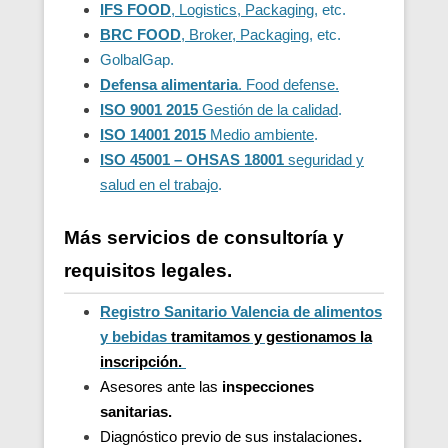
IFS FOOD
, Logistics, Packaging
, etc.
BRC FOOD
, Broker, Packaging
, etc.
GolbalGap.
Defensa alimentaria
. Food defense.
ISO 9001 2015
Gestión de la calidad
.
ISO 14001 2015
Medio ambiente
.
ISO 45001 – OHSAS 18001
seguridad y
salud en el trabajo
.
Más servicios de consultoría y
requisitos legales.
Registro Sanitario Valencia de alimentos
y bebidas
t
ramitamos y gestionamos la
inscripción.
Asesores ante las
inspecciones
sanitarias.
Diagnóstico previo de sus instalaciones
.