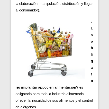
la elaboración, manipulación, distribución y llegar
al consumidor).
¿
E
s
o
b
li
g
a
t
o
rio implantar appcc en alimentación?
es
obligatorio para toda la industria alimentaria
ofrecer la inocuidad de sus alimentos y el control
de alérgenos.