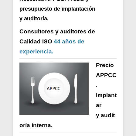
presupuesto de i
mplantación
y auditoría.
Consultores y auditores de
Calidad ISO
44 años de
experiencia.
Precio
APPCC
.
Implant
ar
y
audit
oría
interna
.