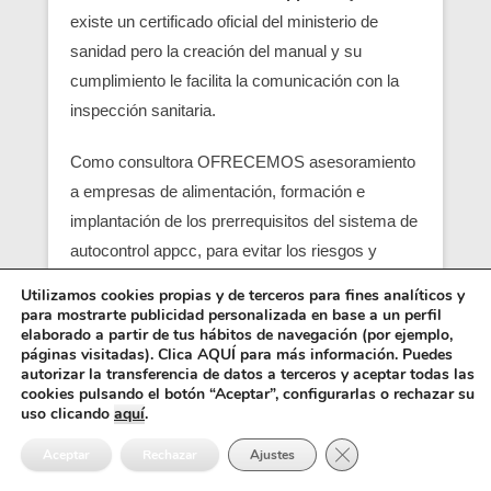
existe un certificado oficial del ministerio de
sanidad pero la creación del manual y su
cumplimiento le facilita la comunicación con la
inspección sanitaria.
Como consultora OFRECEMOS asesoramiento
a empresas de alimentación, formación e
implantación de los prerrequisitos del sistema de
autocontrol appcc, para evitar los riesgos y
peligros de una contaminación alimentaria,
Utilizamos cookies propias y de terceros para fines analíticos y
localizando en su empresa los pcc (puntos
para mostrarte publicidad personalizada en base a un perfil
elaborado a partir de tus hábitos de navegación (por ejemplo,
críticos) y obtener un servicio con una correcta
páginas visitadas). Clica AQUÍ para más información. Puedes
seguridad alimentaria.
autorizar la transferencia de datos a terceros y aceptar todas las
cookies pulsando el botón “Aceptar”, configurarlas o rechazar su
uso clicando
aquí
.
Entre los requisitos está el control y el análisis de
Cerrar el banner de 
cada punto crítico, junto con el registro sanitario,
Aceptar
Rechazar
Ajustes
es básico para que empiezen las empresas