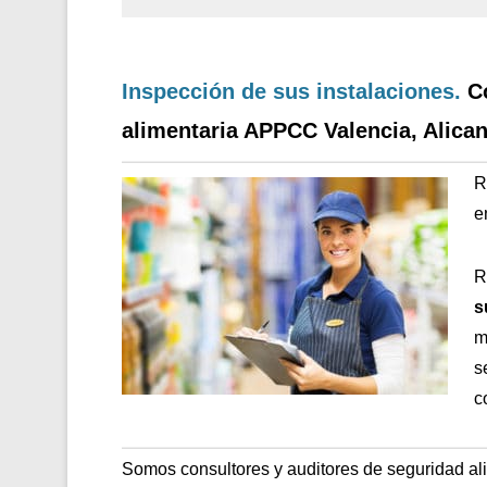
Inspección de sus instalaciones.
C
alimentaria APPCC Valencia, Alican
R
e
R
s
m
s
c
Somos consultores y auditores de seguridad al