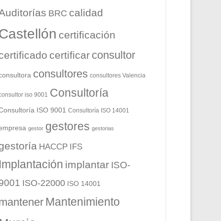
Auditorías
calidad
BRC
Castellón
certificación
consultor
certificado
certificar
consultores
consultora
consultores Valencia
Consultoría
consultor iso 9001
Consultoría ISO 9001
Consultoría ISO 14001
gestores
empresa
gestor
gestorias
gestoría
HACCP
IFS
Implantación
implantar
ISO-
9001
ISO-22000
ISO 14001
Mantenimiento
mantener