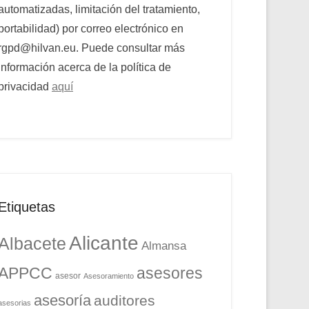
automatizadas, limitación del tratamiento,
portabilidad) por correo electrónico en
rgpd@hilvan.eu. Puede consultar más
información acerca de la política de
privacidad
aquí
Etiquetas
Alicante
Albacete
Almansa
APPCC
asesores
asesor
Asesoramiento
asesoría
auditores
asesorias