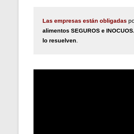
Las
empresas están obligadas
po
alimentos SEGUROS e INOCUOS
lo resuelven
.