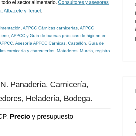
 todo el sector alimentario.
Consultores y asesores
, Albacete y Teruel
.
limentación
,
APPCC Cárnicas carnicerías
,
APPCC
giene
,
APPCC y Guía de buenas prácticas de higiene en
 APPCC
,
Asesoría APPCC Cárnicas
,
Castellón
,
Guía de
las carnicería y charcuterías
,
Mataderos
,
Murcia
,
registro
Panadería, Carnicería,
edores, Heladería, Bodega.
CP.
Precio
y presupuesto