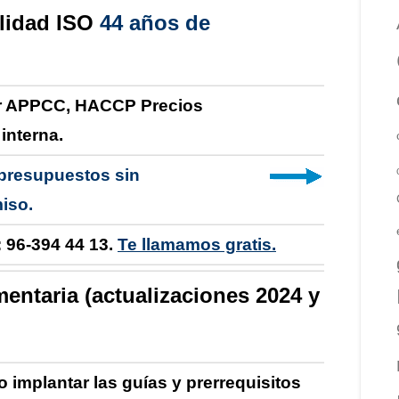
alidad ISO
44 años de
r APPCC, HACCP Precios
a
interna
.
 presupuestos sin
iso.
 96-394 44 13.
Te llamamos gratis.
entaria (actualizaciones 2024 y
o implantar
las
guías y prerrequisitos