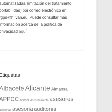
automatizadas, limitación del tratamiento,
portabilidad) por correo electrónico en
rgpd@hilvan.eu. Puede consultar más
información acerca de la política de
privacidad
aquí
Etiquetas
Alicante
Albacete
Almansa
APPCC
asesores
asesor
Asesoramiento
asesoría
auditores
asesorias