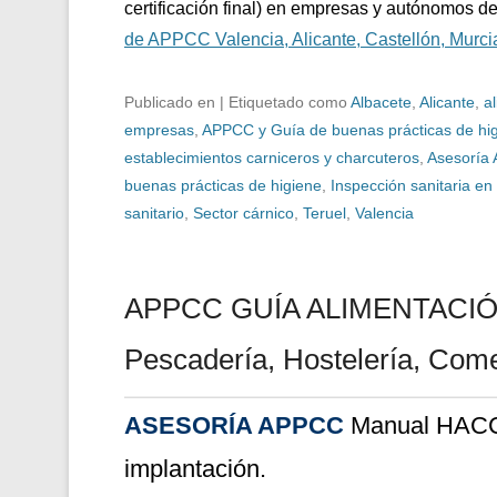
certificación final) en empresas y autónomos de
de APPCC Valencia, Alicante, Castellón, Murcia
Publicado en
|
Etiquetado como
Albacete
,
Alicante
,
a
empresas
,
APPCC y Guía de buenas prácticas de hi
establecimientos carniceros y charcuteros
,
Asesoría
buenas prácticas de higiene
,
Inspección sanitaria en 
sanitario
,
Sector cárnico
,
Teruel
,
Valencia
APPCC GUÍA ALIMENTACIÓN. 
Pescadería, Hostelería, Com
ASESORÍA APPCC
Manual HAC
implantación.