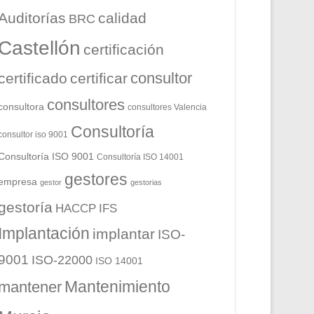
Auditorías
calidad
BRC
Castellón
certificación
consultor
certificado
certificar
consultores
consultora
consultores Valencia
Consultoría
consultor iso 9001
Consultoría ISO 9001
Consultoría ISO 14001
gestores
empresa
gestor
gestorias
gestoría
HACCP
IFS
Implantación
implantar
ISO-
9001
ISO-22000
ISO 14001
Mantenimiento
mantener