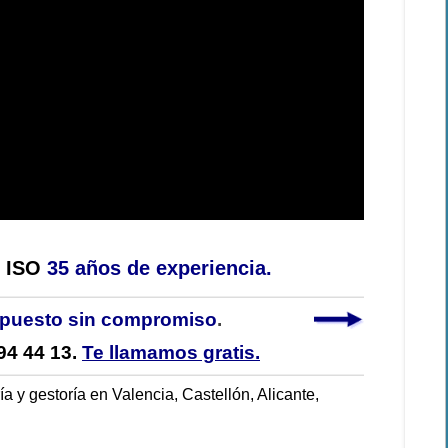
d ISO
35 años de experiencia.
upuesto sin compromiso
.
94 44 13.
Te llamamos gratis.
a y gestoría en Valencia, Castellón, Alicante,