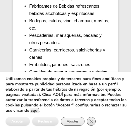
Fabricantes de Bebidas refrescantes,
bebidas alcohólicas y espirituosas.
Bodegas, caldos, vino, champán, mostos,
etc.
Pescaderías, marisquerías, bacalao y
otros pescados.
Carnicerías, carniceros, salchicherías y
carnes.
Embutidos, jamones, salazones.
Comidas de reparto, preparadas catering.
Utilizamos cookies propias y de terceros para fines analíticos y
Productos de café.
para mostrarte publicidad personalizada en base a un perfil
Cocinas de colegios, comedores
elaborado a partir de tus hábitos de navegación (por ejemplo,
escolares, guarderías, parvularios.
páginas visitadas). Clica AQUÍ para más información. Puedes
autorizar la transferencia de datos a terceros y aceptar todas las
Cocinas y comedores de residencias de
cookies pulsando el botón “Aceptar”, configurarlas o rechazar su
ancianos (tercera edad).
uso clicando
aquí
.
Cocina, obrador y comedor de hospitales y
Cerrar el banner de 
Aceptar
Rechazar
Ajustes
penitenciarias.
Distribuidores alimentos, transporte y