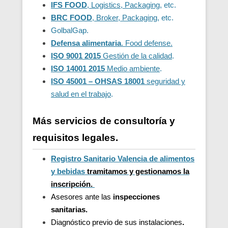
IFS FOOD
, Logistics, Packaging
, etc.
BRC FOOD
, Broker, Packaging
, etc.
GolbalGap.
Defensa alimentaria
. Food defense.
ISO 9001 2015
Gestión de la calidad
.
ISO 14001 2015
Medio ambiente
.
ISO 45001 – OHSAS 18001
seguridad y
salud en el trabajo
.
Más servicios de consultoría y
requisitos legales.
Registro Sanitario Valencia de alimentos
y bebidas
t
ramitamos y gestionamos la
inscripción.
Asesores ante las
inspecciones
sanitarias.
Diagnóstico previo de sus instalaciones
.