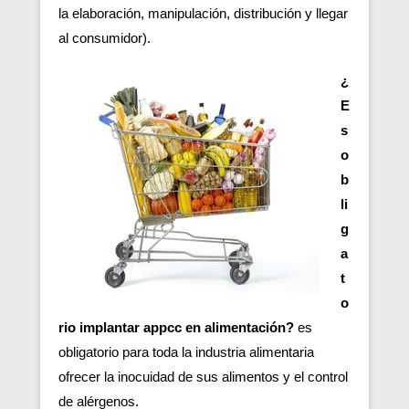
la elaboración, manipulación, distribución y llegar
al consumidor).
¿
E
s
o
b
li
g
a
t
o
rio implantar appcc en alimentación?
es
obligatorio para toda la industria alimentaria
ofrecer la inocuidad de sus alimentos y el control
de alérgenos.