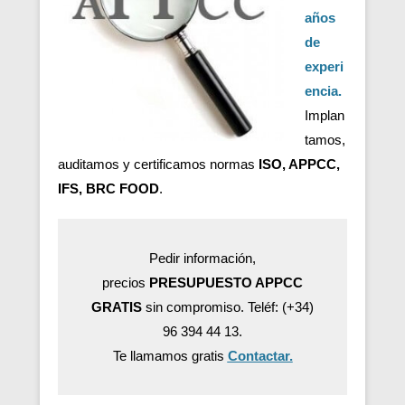
años
de
experi
encia.
Implan
tamos,
auditamos y certificamos normas
ISO, APPCC,
IFS, BRC FOOD
.
Pedir información,
precios
PRESUPUESTO APPCC
GRATIS
sin compromiso. Teléf: (+34)
96 394 44 13.
Te llamamos gratis
Contactar.