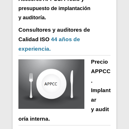
presupuesto de i
mplantación
y auditoría.
Consultores y auditores de
Calidad ISO
44 años de
experiencia.
Precio
APPCC
.
Implant
ar
y
audit
oría
interna
.