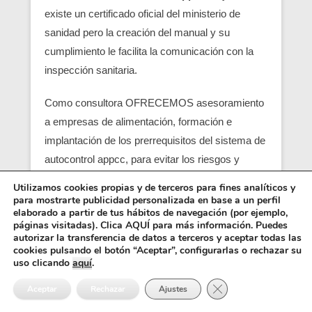
existe un certificado oficial del ministerio de
sanidad pero la creación del manual y su
cumplimiento le facilita la comunicación con la
inspección sanitaria.
Como consultora OFRECEMOS asesoramiento
a empresas de alimentación, formación e
implantación de los prerrequisitos del sistema de
autocontrol appcc, para evitar los riesgos y
peligros de una contaminación alimentaria,
Utilizamos cookies propias y de terceros para fines analíticos y
localizando en su empresa los pcc (puntos
para mostrarte publicidad personalizada en base a un perfil
elaborado a partir de tus hábitos de navegación (por ejemplo,
críticos) y obtener un servicio con una correcta
páginas visitadas). Clica AQUÍ para más información. Puedes
seguridad alimentaria.
autorizar la transferencia de datos a terceros y aceptar todas las
cookies pulsando el botón “Aceptar”, configurarlas o rechazar su
uso clicando
aquí
.
Entre los requisitos está el control y el análisis de
Cerrar el banner de 
cada punto crítico, junto con el registro sanitario,
Aceptar
Rechazar
Ajustes
es básico para que empiezen las empresas